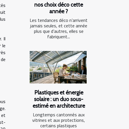
nos choix déco cette
tés
année ?
uit
lus
Les tendances déco n’arrivent
jamais seules, et cette année
plus que d’autres, elles se
fabriquent...
 Il
 le
rès
i de
Plastiques et énergie
solaire : un duo sous-
ous
estimé en architecture
ge.
Longtemps cantonnés aux
 et
vitrines et aux protections,
st-
certains plastiques