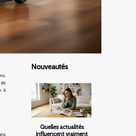
Nouveautés
ns.
 de
n à
Quelles actualités
influencent vraiment
ans