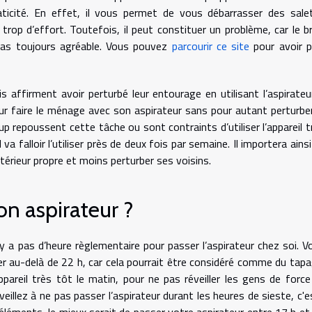
ticité. En effet, il vous permet de vous débarrasser des sale
trop d’effort. Toutefois, il peut constituer un problème, car le br
pas toujours agréable. Vous pouvez
parcourir ce site
pour avoir p
 affirment avoir perturbé leur entourage en utilisant l’aspirateur.
r faire le ménage avec son aspirateur sans pour autant perturber
p repoussent cette tâche ou sont contraints d’utiliser l’appareil t
va falloir l’utiliser près de deux fois par semaine. Il importera ains
érieur propre et moins perturber ses voisins.
on aspirateur ?
n’y a pas d’heure règlementaire pour passer l’aspirateur chez soi. V
ser au-delà de 22 h, car cela pourrait être considéré comme du tapa
ppareil très tôt le matin, pour ne pas réveiller les gens de force
eillez à ne pas passer l’aspirateur durant les heures de sieste, c'e