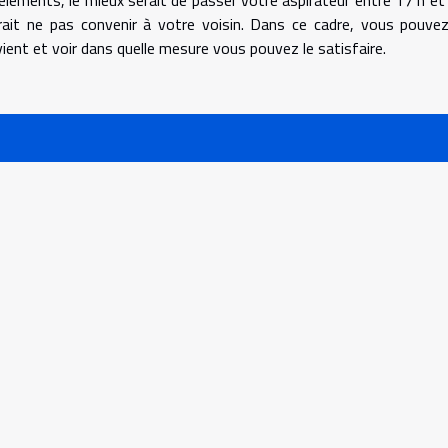
 éléments, le mieux serait de passer votre aspirateur entre 17 h et
rrait ne pas convenir à votre voisin. Dans ce cadre, vous pouvez
vient et voir dans quelle mesure vous pouvez le satisfaire.