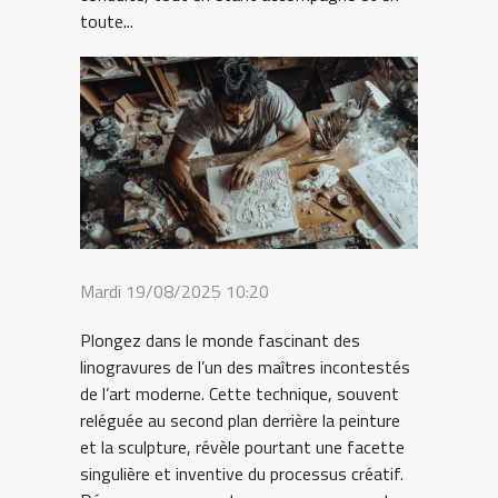
toute...
Mardi 19/08/2025 10:20
Plongez dans le monde fascinant des
linogravures de l’un des maîtres incontestés
de l’art moderne. Cette technique, souvent
reléguée au second plan derrière la peinture
et la sculpture, révèle pourtant une facette
singulière et inventive du processus créatif.