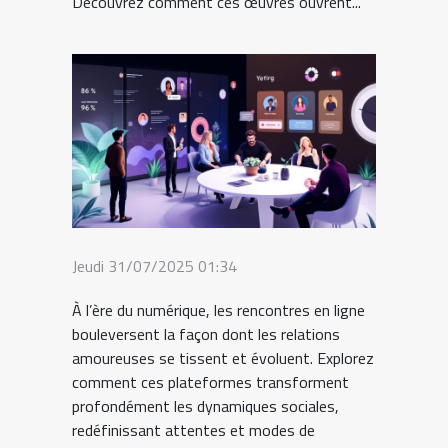
Découvrez comment ces œuvres ouvrent...
Jeudi 31/07/2025 01:34
À l’ère du numérique, les rencontres en ligne
bouleversent la façon dont les relations
amoureuses se tissent et évoluent. Explorez
comment ces plateformes transforment
profondément les dynamiques sociales,
redéfinissant attentes et modes de