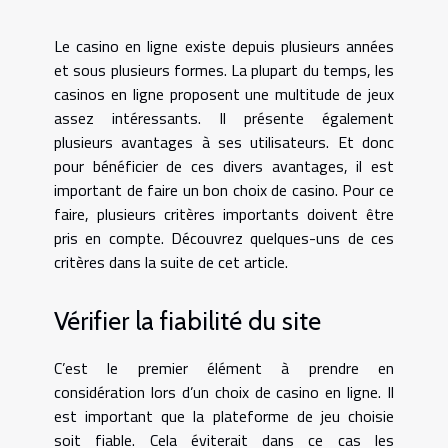
Le casino en ligne existe depuis plusieurs années
et sous plusieurs formes. La plupart du temps, les
casinos en ligne proposent une multitude de jeux
assez intéressants. Il présente également
plusieurs avantages à ses utilisateurs. Et donc
pour bénéficier de ces divers avantages, il est
important de faire un bon choix de casino. Pour ce
faire, plusieurs critères importants doivent être
pris en compte. Découvrez quelques-uns de ces
critères dans la suite de cet article.
Vérifier la fiabilité du site
C’est le premier élément à prendre en
considération lors d’un choix de casino en ligne. Il
est important que la plateforme de jeu choisie
soit fiable. Cela éviterait dans ce cas les