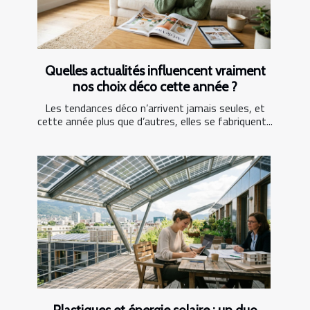
Quelles actualités influencent vraiment
nos choix déco cette année ?
Les tendances déco n’arrivent jamais seules, et
cette année plus que d’autres, elles se fabriquent...