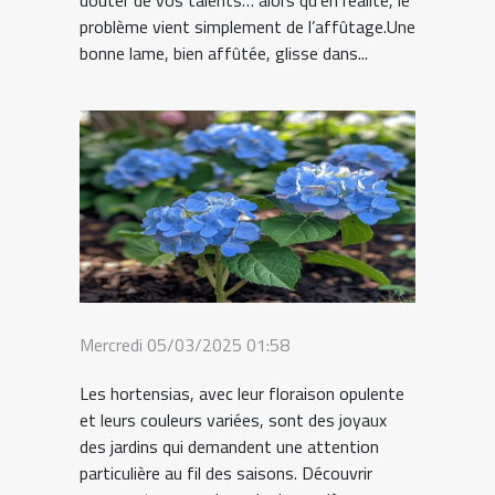
douter de vos talents… alors qu’en réalité, le
problème vient simplement de l’affûtage.Une
bonne lame, bien affûtée, glisse dans...
Mercredi 05/03/2025 01:58
Les hortensias, avec leur floraison opulente
et leurs couleurs variées, sont des joyaux
des jardins qui demandent une attention
particulière au fil des saisons. Découvrir