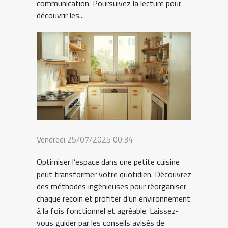
communication. Poursuivez la lecture pour
découvrir les...
Vendredi 25/07/2025 00:34
Optimiser l’espace dans une petite cuisine
peut transformer votre quotidien. Découvrez
des méthodes ingénieuses pour réorganiser
chaque recoin et profiter d’un environnement
à la fois fonctionnel et agréable. Laissez-
vous guider par les conseils avisés de