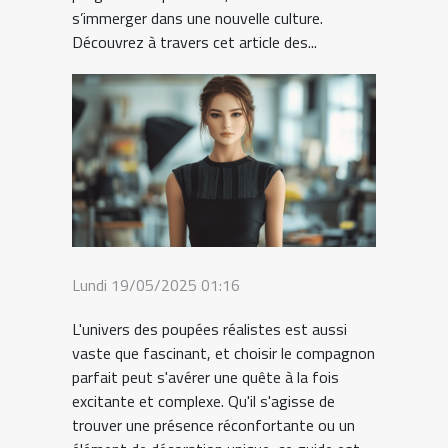
s’immerger dans une nouvelle culture.
Découvrez à travers cet article des...
Lundi 19/05/2025 01:16
L'univers des poupées réalistes est aussi
vaste que fascinant, et choisir le compagnon
parfait peut s'avérer une quête à la fois
excitante et complexe. Qu'il s'agisse de
trouver une présence réconfortante ou un