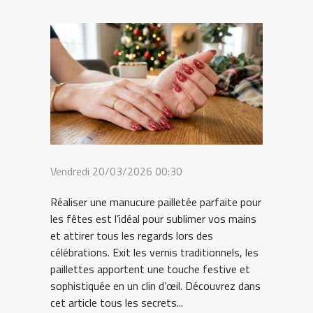
Vendredi 20/03/2026 00:30
Réaliser une manucure pailletée parfaite pour
les fêtes est l’idéal pour sublimer vos mains
et attirer tous les regards lors des
célébrations. Exit les vernis traditionnels, les
paillettes apportent une touche festive et
sophistiquée en un clin d’œil. Découvrez dans
cet article tous les secrets...