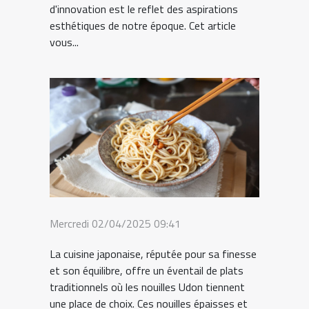
d'innovation est le reflet des aspirations
esthétiques de notre époque. Cet article
vous...
Mercredi 02/04/2025 09:41
La cuisine japonaise, réputée pour sa finesse
et son équilibre, offre un éventail de plats
traditionnels où les nouilles Udon tiennent
une place de choix. Ces nouilles épaisses et