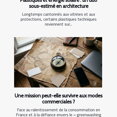
Plastiques et énergie solaire : un duo
sous-estimé en architecture
Longtemps cantonnés aux vitrines et aux
protections, certains plastiques techniques
reviennent sur...
Une mission peut-elle survivre aux modes
commerciales ?
Face au ralentissement de la consommation en
France et à la défiance envers le « greenwashing