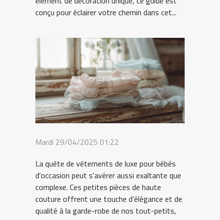
élément de décoration unique, ce guide est
conçu pour éclairer votre chemin dans cet...
Mardi 29/04/2025 01:22
La quête de vêtements de luxe pour bébés
d'occasion peut s'avérer aussi exaltante que
complexe. Ces petites pièces de haute
couture offrent une touche d'élégance et de
qualité à la garde-robe de nos tout-petits,