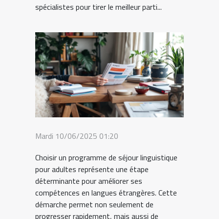
spécialistes pour tirer le meilleur parti...
Mardi 10/06/2025 01:20
Choisir un programme de séjour linguistique
pour adultes représente une étape
déterminante pour améliorer ses
compétences en langues étrangères. Cette
démarche permet non seulement de
progresser rapidement, mais aussi de