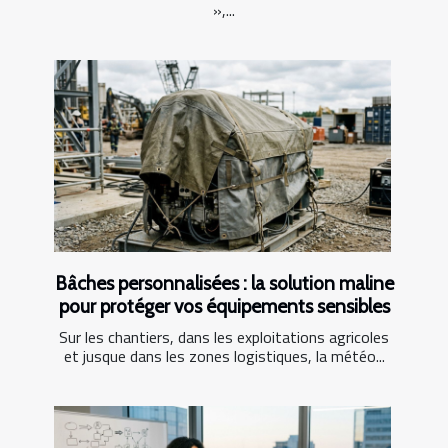
»,...
Bâches personnalisées : la solution maline
pour protéger vos équipements sensibles
Sur les chantiers, dans les exploitations agricoles
et jusque dans les zones logistiques, la météo...