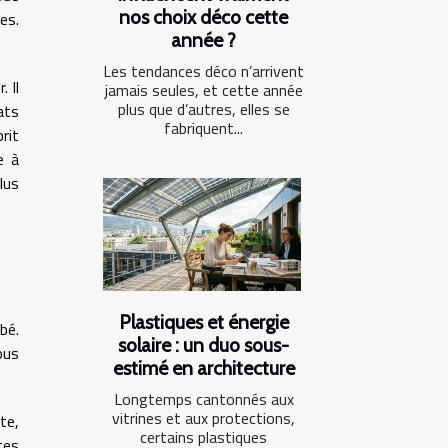
nos choix déco cette
es.
année ?
Les tendances déco n’arrivent
 Il
jamais seules, et cette année
plus que d’autres, elles se
ats
fabriquent...
rit
e à
lus
Plastiques et énergie
bé.
solaire : un duo sous-
ous
estimé en architecture
Longtemps cantonnés aux
vitrines et aux protections,
te,
certains plastiques
tes