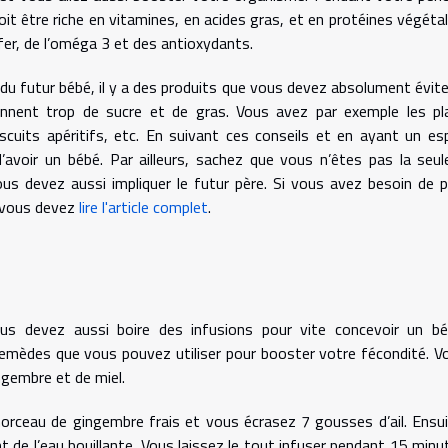
it être riche en vitamines, en acides gras, et en protéines végétal
er, de l’oméga 3 et des antioxydants.
du futur bébé, il y a des produits que vous devez absolument éviter.
ennent trop de sucre et de gras. Vous avez par exemple les pl
biscuits apéritifs, etc. En suivant ces conseils et en ayant un esp
’avoir un bébé. Par ailleurs, sachez que vous n’êtes pas la seul
ous devez aussi impliquer le futur père. Si vous avez besoin de p
 vous devez
lire l'article complet
.
us devez aussi boire des infusions pour vite concevoir un bé
remèdes que vous pouvez utiliser pour booster votre fécondité. V
ingembre et de miel.
morceau de gingembre frais et vous écrasez 7 gousses d’ail. Ensui
 de l’eau bouillante. Vous laissez le tout infuser pendant 15 minu