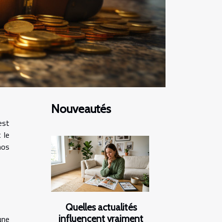
Nouveautés
est
 le
mos
Quelles actualités
influencent vraiment
une