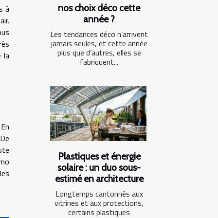
nos choix déco cette
s à
année ?
ir.
ous
Les tendances déco n’arrivent
jamais seules, et cette année
rès
plus que d’autres, elles se
 la
fabriquent...
 En
 De
ste
Plastiques et énergie
omo
solaire : un duo sous-
les
estimé en architecture
Longtemps cantonnés aux
vitrines et aux protections,
certains plastiques