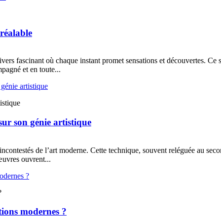
réalable
ers fascinant où chaque instant promet sensations et découvertes. Ce su
pagné et en toute...
istique
sur son génie artistique
contestés de l’art moderne. Cette technique, souvent reléguée au second 
œuvres ouvrent...
?
ations modernes ?