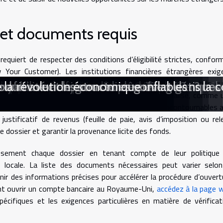
é et documents requis
requiert de respecter des conditions d’éligibilité strictes, confor
Your Customer). Les institutions financières étrangères exig
igoureuse, avec la présentation de documents nécessaires tels qu
s commerciales ?
erciale : exemples et leçons étonnantes
 valoriser l’existant
éhicule hors d'usage ?
ement à une étude de marché
ransformer la communication d'entrepris
ur optimiser votre investissement immobil
 en améliorations de formation
nt dans le domaine juridique
l'efficacité des achats en entreprise ?
gence GEO pour votre entreprise ?
rent-elles les portes de l'emploi ?
dans la réduction des coûts énergétiques
rs le coaching individualisé
x du portage salarial ?
l rôle pour les athlètes ?
struction d'un empire immobilier
urbaine et périurbaine en 2023
aire pour vos événements
dapté à vos besoins
optimiser un espace de coworking
nsable transforme l'immobilier
loyabilité des jeunes diplômés
 fermé et le gros œuvre ouvert dans la co
duit avec des structures gonflables
e la révolution économique
d’identité nationale. Un justificatif de domicile actualisé, comme 
location récent, fait également partie des pièces incontournables a
justificatif de revenus (feuille de paie, avis d’imposition ou rel
 dossier et garantir la provenance licite des fonds.
usement chaque dossier en tenant compte de leur politique
 locale. La liste des documents nécessaires peut varier selon
rnir des informations précises pour accélérer la procédure d’ouvert
nt ouvrir un compte bancaire au Royaume-Uni,
accédez à la page 
cifiques et les exigences particulières en matière de vérificat