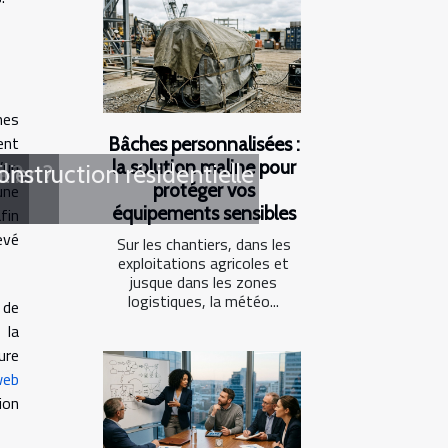
mes
ent
Bâches personnalisées :
la solution maline pour
’un
e ?
ier ?
nstruction résidentielle
protéger vos
une
équipements sensibles
fin
evé
Sur les chantiers, dans les
exploitations agricoles et
jusque dans les zones
logistiques, la météo...
 de
 la
ure
web
ion