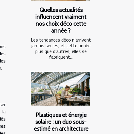
Quelles actualités
influencent vraiment
nos choix déco cette
année ?
Les tendances déco n’arrivent
jamais seules, et cette année
ons
plus que d’autres, elles se
les
fabriquent...
les
.
ser
 la
Plastiques et énergie
iés
solaire : un duo sous-
ses
estimé en architecture
des