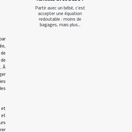
Partir avec un bébé, c’est
accepter une équation
redoutable : moins de
bagages, mais plus...
par
ée,
 de
 de
. À
ger
ies
les
 et
 et
urs
rer