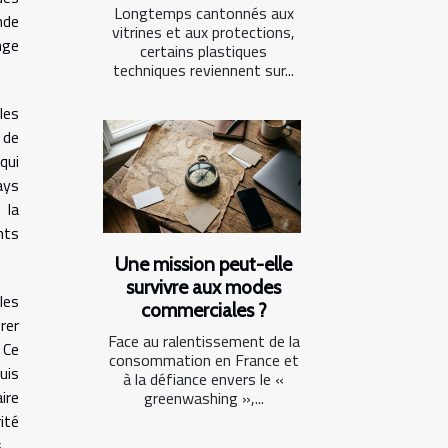
Longtemps cantonnés aux
nde
vitrines et aux protections,
nge
certains plastiques
techniques reviennent sur...
les
 de
qui
ays
 la
nts
Une mission peut-elle
survivre aux modes
les
commerciales ?
rer
Face au ralentissement de la
 Ce
consommation en France et
uis
à la défiance envers le «
ire
greenwashing »,...
ité
.