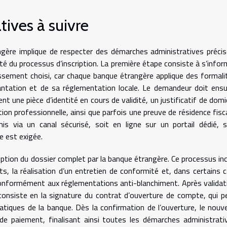
ives à suivre
gère implique de respecter des démarches administratives précis
idité du processus d’inscription. La première étape consiste à s’infor
lissement choisi, car chaque banque étrangère applique des formali
antation et de sa réglementation locale. Le demandeur doit ensu
 une pièce d’identité en cours de validité, un justificatif de domic
tion professionnelle, ainsi que parfois une preuve de résidence fisca
s via un canal sécurisé, soit en ligne sur un portail dédié, s
e est exigée.
ption du dossier complet par la banque étrangère. Ce processus inc
ts, la réalisation d’un entretien de conformité et, dans certains c
, conformément aux réglementations anti-blanchiment. Après validat
 consiste en la signature du contrat d’ouverture de compte, qui p
atiques de la banque. Dès la confirmation de l’ouverture, le nouv
 de paiement, finalisant ainsi toutes les démarches administrati