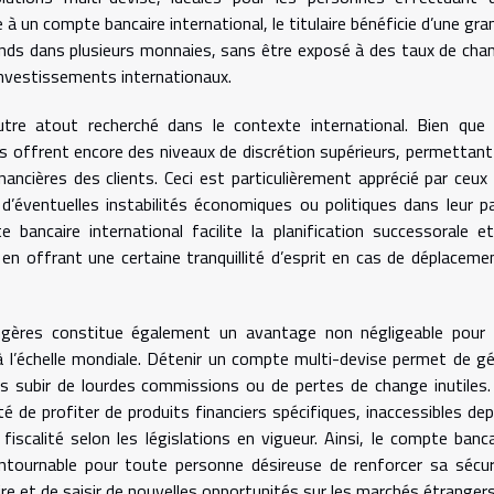
e à un compte bancaire international, le titulaire bénéficie d’une gra
 fonds dans plusieurs monnaies, sans être exposé à des taux de cha
 investissements internationaux.
utre atout recherché dans le contexte international. Bien que 
s offrent encore des niveaux de discrétion supérieurs, permettant
nancières des clients. Ceci est particulièrement apprécié par ceux 
 d’éventuelles instabilités économiques ou politiques dans leur p
 bancaire international facilite la planification successorale et
t en offrant une certaine tranquillité d’esprit en cas de déplaceme
rangères constitue également un avantage non négligeable pour 
à l’échelle mondiale. Détenir un compte multi-devise permet de gé
 subir de lourdes commissions ou de pertes de change inutiles.
é de profiter de produits financiers spécifiques, inaccessibles dep
fiscalité selon les législations en vigueur. Ainsi, le compte banca
ntournable pour toute personne désireuse de renforcer sa sécur
caire et de saisir de nouvelles opportunités sur les marchés étrangers