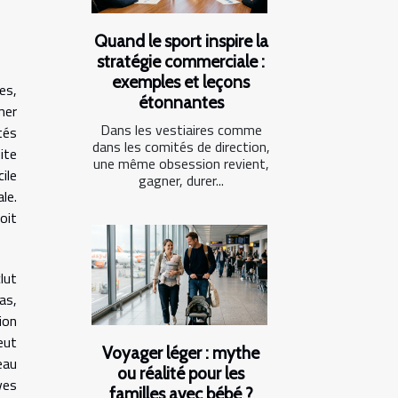
Quand le sport inspire la
stratégie commerciale :
exemples et leçons
es,
étonnantes
mer
Dans les vestiaires comme
tés
dans les comités de direction,
ite
une même obsession revient,
ile
gagner, durer...
le.
oit
lut
as,
ion
eut
Voyager léger : mythe
eau
ou réalité pour les
ves
familles avec bébé ?