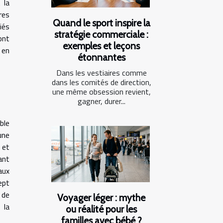
 la
res
Quand le sport inspire la
iés
stratégie commerciale :
ont
exemples et leçons
 en
étonnantes
Dans les vestiaires comme
dans les comités de direction,
une même obsession revient,
gagner, durer...
ble
une
 et
ant
aux
ept
 de
Voyager léger : mythe
 la
ou réalité pour les
familles avec bébé ?