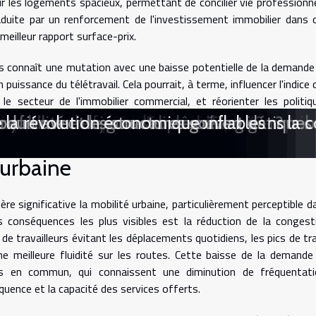
 les logements spacieux, permettant de concilier vie professionne
aduite par un renforcement de l'investissement immobilier dans 
meilleur rapport surface-prix.
es connaît une mutation avec une baisse potentielle de la demande
uissance du télétravail. Cela pourrait, à terme, influencer l'indice 
 secteur de l'immobilier commercial, et réorienter les politiq
ée sur les besoins résidentiels plutôt que professionnels.
s commerciales ?
erciale : exemples et leçons étonnantes
 valoriser l’existant
éhicule hors d'usage ?
ement à une étude de marché
ransformer la communication d'entrepris
mpte bancaire à l'étranger ?
ur optimiser votre investissement immobil
 en améliorations de formation
nt dans le domaine juridique
l'efficacité des achats en entreprise ?
gence GEO pour votre entreprise ?
rent-elles les portes de l'emploi ?
dans la réduction des coûts énergétiques
rs le coaching individualisé
x du portage salarial ?
l rôle pour les athlètes ?
struction d'un empire immobilier
aire pour vos événements
dapté à vos besoins
optimiser un espace de coworking
nsable transforme l'immobilier
loyabilité des jeunes diplômés
 fermé et le gros œuvre ouvert dans la co
duit avec des structures gonflables
e la révolution économique
 urbaine
re significative la mobilité urbaine, particulièrement perceptible d
s conséquences les plus visibles est la réduction de la congest
de travailleurs évitant les déplacements quotidiens, les pics de tra
ne meilleure fluidité sur les routes. Cette baisse de la demande
ts en commun, qui connaissent une diminution de fréquentati
quence et la capacité des services offerts.