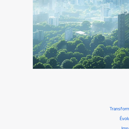
Transform
Évol
Impa