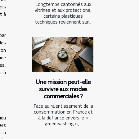
Longtemps cantonnés aux
ois
vitrines et aux protections,
t à
certains plastiques
techniques reviennent sur...
par
les
ion
ine
es,
s à
Une mission peut-elle
survivre aux modes
commerciales ?
Face au ralentissement de la
consommation en France et
à la défiance envers le «
ieu
greenwashing »,...
ers
l à