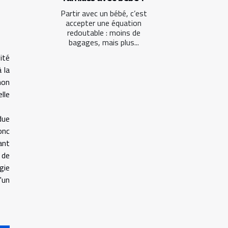
Partir avec un bébé, c’est
accepter une équation
redoutable : moins de
bagages, mais plus...
vité
 la
non
elle
due
onc
ant
 de
gie
'un