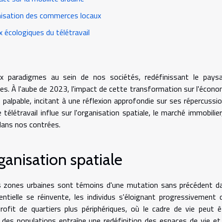
sation des commerces locaux
x écologiques du télétravail
ux paradigmes au sein de nos sociétés, redéfinissant le pays
ies. À l'aube de 2023, l'impact de cette transformation sur l'écono
s palpable, incitant à une réflexion approfondie sur ses répercussio
létravail influe sur l'organisation spatiale, le marché immobilier,
 dans nos contrées.
ganisation spatiale
 les zones urbaines sont témoins d'une mutation sans précédent d
dentielle se réinvente, les individus s'éloignant progressivement 
ofit de quartiers plus périphériques, où le cadre de vie peut ê
 des populations entraîne une redéfinition des espaces de vie et