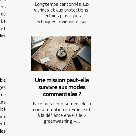
Longtemps cantonnés aux
ers
vitrines et aux protections,
 de
certains plastiques
 Le
techniques reviennent sur...
 et
ier
ble
Une mission peut-elle
survivre aux modes
ges
commerciales ?
 de
urs
Face au ralentissement de la
ité
consommation en France et
à la défiance envers le «
aux
greenwashing »,...
ent
les