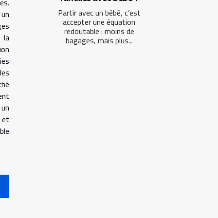
es.
Partir avec un bébé, c’est
 un
accepter une équation
ges
redoutable : moins de
 la
bagages, mais plus...
ion
ies
les
ché
ent
 un
 et
ble