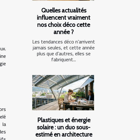
Quelles actualités
influencent vraiment
nos choix déco cette
année ?
Les tendances déco n’arrivent
jamais seules, et cette année
ux.
plus que d’autres, elles se
ine
fabriquent...
gie
ors
elé
Plastiques et énergie
 la
solaire : un duo sous-
des
estimé en architecture
ifs