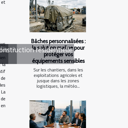
 et
Bâches personnalisées :
sus
la solution maline pour
e ?
ier ?
nstruction résidentielle
rs,
protéger vos
ien
équipements sensibles
 la
Sur les chantiers, dans les
tif
exploitations agricoles et
 de
jusque dans les zones
des
logistiques, la météo...
 La
 de
 en