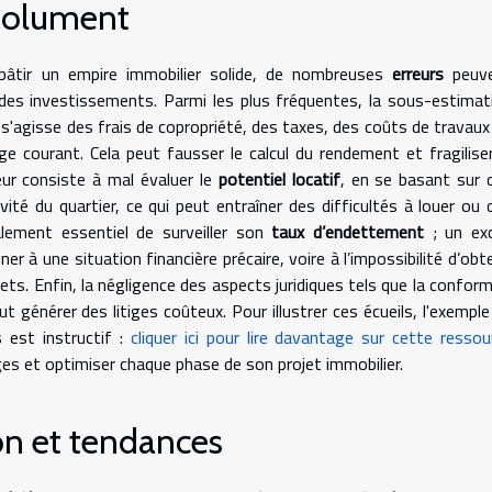
bsolument
bâtir un empire immobilier solide, de nombreuses
erreurs
peuv
 des investissements. Parmi les plus fréquentes, la sous-estimat
l s'agisse des frais de copropriété, des taxes, des coûts de travaux
e courant. Cela peut fausser le calcul du rendement et fragiliser
eur consiste à mal évaluer le
potentiel locatif
, en se basant sur 
vité du quartier, ce qui peut entraîner des difficultés à louer ou 
alement essentiel de surveiller son
taux d’endettement
; un ex
 à une situation financière précaire, voire à l’impossibilité d’obte
ts. Enfin, la négligence des aspects juridiques tels que la conform
 générer des litiges coûteux. Pour illustrer ces écueils, l'exemple
 est instructif :
cliquer ici pour lire davantage sur cette ressou
es et optimiser chaque phase de son projet immobilier.
on et tendances