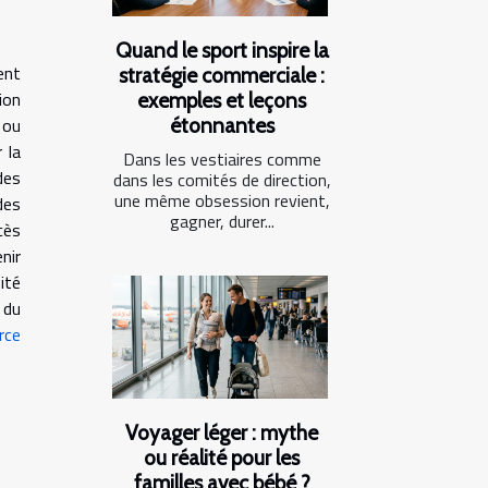
Quand le sport inspire la
ent
stratégie commerciale :
ion
exemples et leçons
 ou
étonnantes
 la
Dans les vestiaires comme
des
dans les comités de direction,
une même obsession revient,
des
gagner, durer...
cès
nir
ité
 du
rce
Voyager léger : mythe
ou réalité pour les
familles avec bébé ?