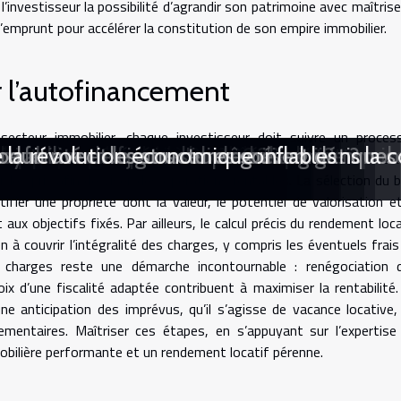
’investisseur la possibilité d’agrandir son patrimoine avec maîtrise
emprunt pour accélérer la constitution de son empire immobilier.
r l’autofinancement
secteur immobilier, chaque investisseur doit suivre un proces
s commerciales ?
erciale : exemples et leçons étonnantes
 valoriser l’existant
éhicule hors d'usage ?
ement à une étude de marché
ransformer la communication d'entrepris
mpte bancaire à l'étranger ?
ur optimiser votre investissement immobil
 en améliorations de formation
nt dans le domaine juridique
l'efficacité des achats en entreprise ?
gence GEO pour votre entreprise ?
rent-elles les portes de l'emploi ?
dans la réduction des coûts énergétiques
rs le coaching individualisé
x du portage salarial ?
l rôle pour les athlètes ?
urbaine et périurbaine en 2023
aire pour vos événements
dapté à vos besoins
optimiser un espace de coworking
nsable transforme l'immobilier
loyabilité des jeunes diplômés
 fermé et le gros œuvre ouvert dans la co
duit avec des structures gonflables
e la révolution économique
é approfondie. Cette étape permet de cerner les quartiers porteu
 les prix afin de viser des opérations rentables. La sélection du b
tifier une propriété dont la valeur, le potentiel de valorisation et
aux objectifs fixés. Par ailleurs, le calcul précis du rendement loca
en à couvrir l’intégralité des charges, y compris les éventuels frais
s charges reste une démarche incontournable : renégociation 
x d’une fiscalité adaptée contribuent à maximiser la rentabilité.
ne anticipation des imprévus, qu’il s’agisse de vacance locative,
entaires. Maîtriser ces étapes, en s’appuyant sur l’expertise
obilière performante et un rendement locatif pérenne.