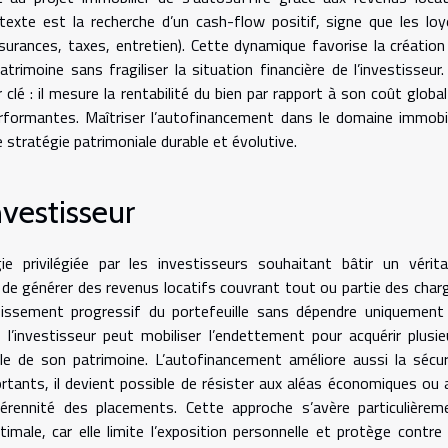
texte est la recherche d’un cash-flow positif, signe que les loy
surances, taxes, entretien). Cette dynamique favorise la création
trimoine sans fragiliser la situation financière de l’investisseur.
clé : il mesure la rentabilité du bien par rapport à son coût global
performantes. Maîtriser l’autofinancement dans le domaine immobil
 stratégie patrimoniale durable et évolutive.
nvestisseur
e privilégiée par les investisseurs souhaitant bâtir un vérita
de générer des revenus locatifs couvrant tout ou partie des char
oissement progressif du portefeuille sans dépendre uniquement
r, l’investisseur peut mobiliser l’endettement pour acquérir plusie
ale de son patrimoine. L’autofinancement améliore aussi la sécur
sortants, il devient possible de résister aux aléas économiques ou 
érennité des placements. Cette approche s’avère particulièrem
male, car elle limite l’exposition personnelle et protège contre 