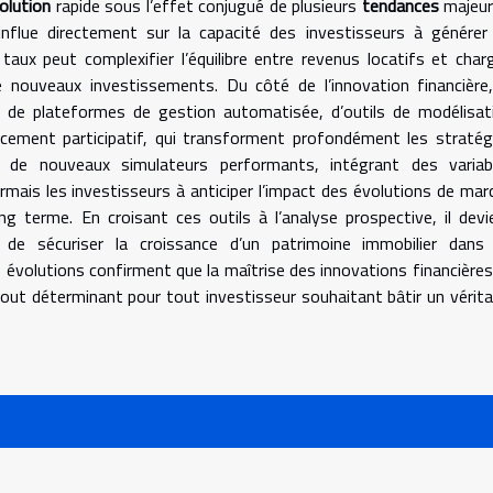
olution
rapide sous l’effet conjugué de plusieurs
tendances
majeur
 influe directement sur la capacité des investisseurs à générer
aux peut complexifier l’équilibre entre revenus locatifs et char
de nouveaux investissements. Du côté de l’innovation financière,
ion de plateformes de gestion automatisée, d’outils de modélisat
ncement participatif, qui transforment profondément les stratég
e de nouveaux simulateurs performants, intégrant des variab
ais les investisseurs à anticiper l’impact des évolutions de mar
ong terme. En croisant ces outils à l’analyse prospective, il devi
t de sécuriser la croissance d’un patrimoine immobilier dans
volutions confirment que la maîtrise des innovations financières
tout déterminant pour tout investisseur souhaitant bâtir un vérita