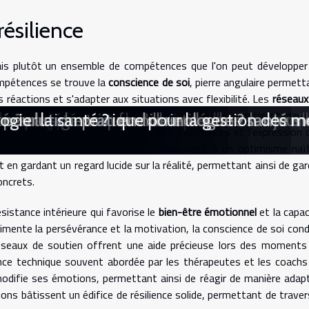
ésilience
 mais plutôt un ensemble de compétences que l'on peut développer
ompétences se trouve la
conscience de soi
, pierre angulaire permett
réactions et s'adapter aux situations avec flexibilité. Les
réseaux
 ou professionnels, jouent également un rôle prépondérant dans
familles avec bébé ?
 évasion en spa
réserver son bien-être
ur la santé physique et mentale
techniques simples pour un soulagement rap
comprendre les connexions pour une meil
hygiène intime masculine
consommation de probiotiques
t les assurances couvrent-elles les soins 
éveloppement de l'identité chez les jeunes
atrique pour une famille en bonne santé
r l'anxiété
 by-pass gastrique
s rendre chez un endocrinologue ?
e solution pratique pour la gestion des m
té ?
 pour la santé ?
logie
 cadre sécurisant pour le partage des expériences et l'expression 
tre composante essentielle. Contrairement à un optimisme naïf,
 en gardant un regard lucide sur la réalité, permettant ainsi de gar
oncrets.
sistance intérieure qui favorise le
bien-être émotionnel
et la capac
alimente la persévérance et la motivation, la conscience de soi cond
réseaux de soutien offrent une aide précieuse lors des moments
ce technique souvent abordée par les thérapeutes et les coachs
 modifie ses émotions, permettant ainsi de réagir de manière adap
ons bâtissent un édifice de résilience solide, permettant de traver