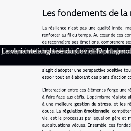
Les fondements de la r
La résilience n'est pas une qualité innée,
renforcer au fil du temps. Au cœur de ces c
de reconnaître ses émotions, comprendre ses 
soutien
, qu'ils soient familiaux, amicaux
Voyager léger : mythe ou réalité pour les 
Tarification flexible pour votre prochaine
Santé mentale au travail pratiques pour p
Les impacts à long terme du télétravail s
Exercices de respiration pour l'anxiété 
Santé dentaire et maladies systémiques 
Guide complet des soins naturels pour l'
Les risques et contre-indications de la 
Indemnisation et frais médicaux : commen
L'impact des jouets comme Barbie sur le d
Les dernières avancées en nutrition pédi
Comment l'éveil spirituel peut aider à gére
Les avantages et risques à long terme du
Quels examens faut-il faire avant de vou
Comprendre les tampons hygiéniques : un
Quels sont les bienfaits du CBD sur la san
Jus de citron le matin : est-ce avantageux
Les Innovations techniques et l’ophtalmo
La variante anglaise du Covid-19
construction de cette résilience, offrant un
sentiments. L'
optimisme réaliste
est une au
s'agit d'adopter une perspective positive tout
espoir tout en élaborant des plans d'action c
L'interaction entre ces éléments forge une ré
à faire face aux défis. L'optimisme réaliste 
à une meilleure
gestion du stress
, et les 
doute. La
régulation émotionnelle
, compéten
vie, est le processus par lequel on gère et
aux situations vécues. Ensemble, ces fondati