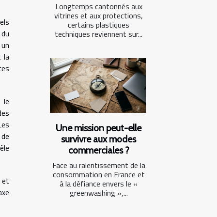
Longtemps cantonnés aux
vitrines et aux protections,
els
certains plastiques
 du
techniques reviennent sur...
 un
 la
ces
 le
des
Les
Une mission peut-elle
 de
survivre aux modes
èle
commerciales ?
Face au ralentissement de la
consommation en France et
 et
à la défiance envers le «
axe
greenwashing »,...