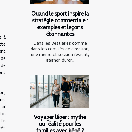
Quand le sport inspire la
stratégie commerciale :
exemples et leçons
étonnantes
e à
Dans les vestiaires comme
tte
dans les comités de direction,
rit
une même obsession revient,
e de
gagner, durer...
 de
ant
on,
ire
our
lon
Voyager léger : mythe
 En
ou réalité pour les
cès
familles avec bébé ?