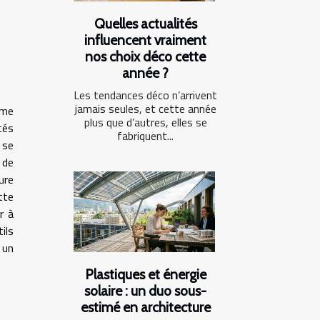
Quelles actualités
influencent vraiment
nos choix déco cette
année ?
Les tendances déco n’arrivent
jamais seules, et cette année
mme
plus que d’autres, elles se
tés
fabriquent...
 se
 de
ure
tte
r à
ils
 un
Plastiques et énergie
solaire : un duo sous-
estimé en architecture