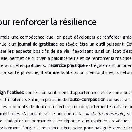
ur renforcer la résilience
ée mais une compétence que l'on peut développer et renforcer grâc
tenue d'un
journal de gratitude
se révèle être un outil puissant. Ce
ser les aspects positifs de sa vie, favorisant ainsi un état d'esp
 elle, permet de cultiver la paix intérieure et de renforcer la maîtris
ce aux défis quotidiens. L'
exercice physique
est également un pilier
r la santé physique, il stimule la libération d'endorphines, amélior
ignificatives
confère un sentiment d'appartenance et de contributi
et résiliente. Enfin, la pratique de l'
auto-compassion
consiste à fa
s les moments de doute ou d'échec, un comportement salutaire p
 méthodes s'appuient sur le principe de la
plasticité neuronale
, se
 de s'adapter en permanence en réponse aux expériences vécues.
ssivement forger la résilience nécessaire pour naviguer avec suc