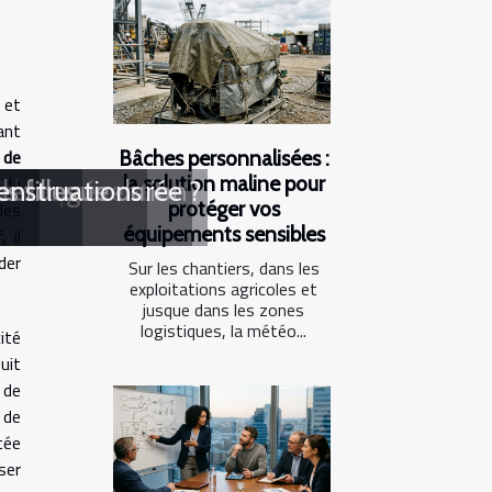
 et
ant
 de
Bâches personnalisées :
la solution maline pour
 la
ide
leure prévention
de longue durée ?
 filles
enstruations
protéger vos
des
équipements sensibles
 il
der
Sur les chantiers, dans les
exploitations agricoles et
jusque dans les zones
logistiques, la météo...
ité
uit
 de
 de
tée
ser