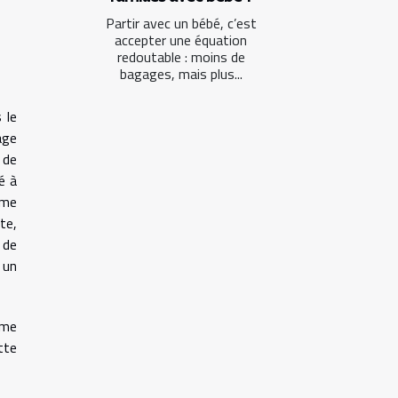
Partir avec un bébé, c’est
accepter une équation
redoutable : moins de
bagages, mais plus...
 le
age
 de
é à
ême
te,
 de
 un
rme
tte