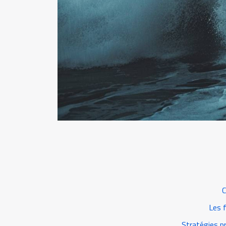
C
Les f
Stratégies pr