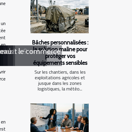
une
 un
tée
ent
Bâches personnalisées :
 en
la solution maline pour
?
de 6 à 9 ans ?
tion et le commerce
ns
nnels
'eau
gne
protéger vos
équipements sensibles
rir
Sur les chantiers, dans les
exploitations agricoles et
rce
jusque dans les zones
logistiques, la météo...
 en
est