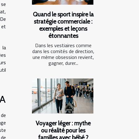
 se
at,
Quand le sport inspire la
 De
stratégie commerciale :
 et
exemples et leçons
étonnantes
Dans les vestiaires comme
 la
dans les comités de direction,
ées
une même obsession revient,
urs
gagner, durer...
til
RA
 de
age
Voyager léger : mythe
ste
ou réalité pour les
 de
familles avec bébé ?