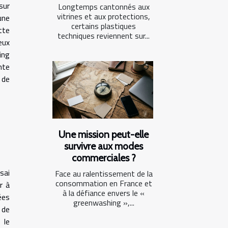
sur
Longtemps cantonnés aux
vitrines et aux protections,
une
certains plastiques
tte
techniques reviennent sur...
eux
ing
nte
 de
Une mission peut-elle
survivre aux modes
commerciales ?
sai
Face au ralentissement de la
consommation en France et
r à
à la défiance envers le «
ées
greenwashing »,...
 de
 le