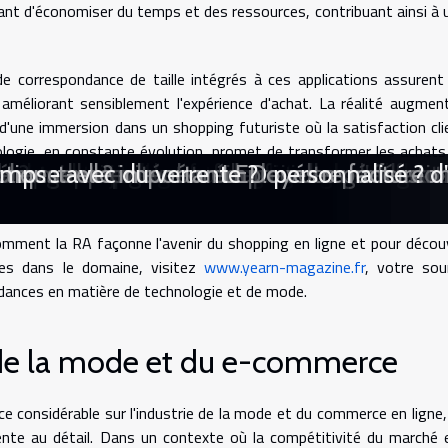
nt d'économiser du temps et des ressources, contribuant ainsi à 
e correspondance de taille intégrés à ces applications assurent
améliorant sensiblement l'expérience d'achat. La réalité augmen
 d'une immersion dans un shopping futuriste où la satisfaction cli
ogie, en constante évolution, promet de transformer les achats
s-estimé en architecture
ne pour protéger vos équipements sensibles
minimaliste des tiny houses
té des décisions en temps réel
ndes en ligne ?
uentation des églises
 des candidats rejetés ?
e et l'apprentissage ?
ntact : ce que vous devez savoir
r vos besoins spécifiques ?
ors peuvent-ils trouver l'amour en ligne 
transformer votre entreprise ?
-t-il l'apprentissage des langues ?
uencent l'apprentissage chez les enfants 
 d'investissement stratégique
 les industries créatives
achat dans un site e-commerce
es métiers du numérique
2023 applications pratiques dans l'éduca
tterie des smartphones dernières génératio
voir-faire accessible à tous !
pour votre camping-car
: ce que dit la recherche
r aux jeux concours en ligne
teformes de rencontres gratuites
s sur l'intelligence artificielle
ans la gestion d'actifs financiers
ons extraconjugales modernes
les : techniques et outils pour les professio
ologique peuvent réduire votre facture d
 la productivité des employés
o ?
isons adopter le néon LED personnalisé ?
vénement ?
able est-elle importante ?
ctique avec du verre
temps
 et plaisante, où l'incertitude liée à l'achat de vêtements en li
mment la RA façonne l'avenir du shopping en ligne et pour découv
ues dans le domaine, visitez
www.yearn-magazine.fr
, votre sou
endances en matière de technologie et de mode.
e de la mode et du e-commerce
ce considérable sur l'industrie de la mode et du commerce en ligne,
vente au détail. Dans un contexte où la compétitivité du marché 