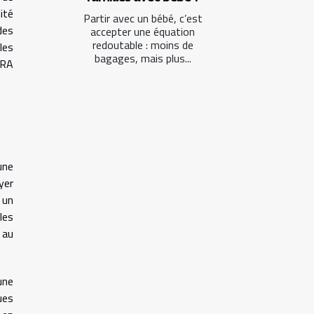
ité
Partir avec un bébé, c’est
des
accepter une équation
redoutable : moins de
les
bagages, mais plus...
 RA
une
yer
 un
les
 au
une
ues